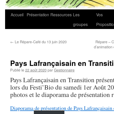
Accueil
Présentation
Ressources
Les
Vos
groupes
Propositi
←
Le Répare-Café du 13 juin 2020
Répare – Ca
d’animation 
Pays Lafrançaisain en Transiti
Publié le
22 août 2020
par
Gestionnaire
Pays Lafrançaisain en Transition présenta
lors du Festi’Bio du samedi 1er Août 2
photos et le diaporama de présentation r
Diaporama de présentation de Pays Lafrançaisain 