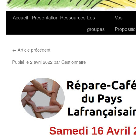
Accueil
Présentation
Ressources
Les
Vos
groupes
Propositi
←
Article précédent
Publié le
2 avril 2022
par
Gestionnaire