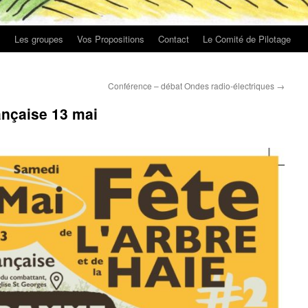
s
Les groupes
Vos Propositions
Contact
Le Comité de Pilotage
Conférence – débat Ondes radio-électriques
→
rançaise 13 mai