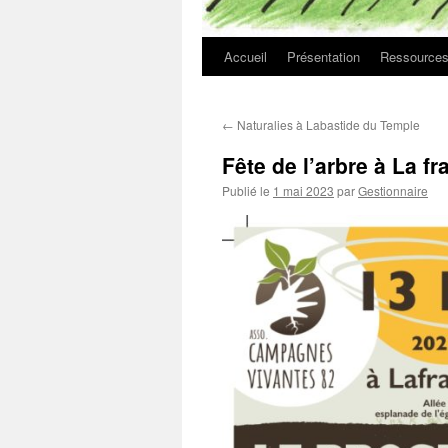
Accueil
Présentation
Ressource
←
Naturalies à Labastide du Temple
Fête de l’arbre à La f
Publié le
1 mai 2023
par
Gestionnaire