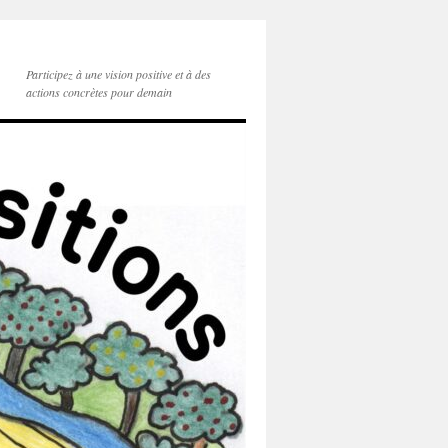
Participez à une vision positive et à des
actions concrètes pour demain