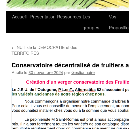
Accueil
Présentation
Ressources
Les
Vos
groupes
Propositi
←
NUIT de la DÉMOCRATIE et des
TERRITOIRES
Conservatoire décentralisé de fruitiers 
Publié le
30 novembre 2024
par
Gestionnaire